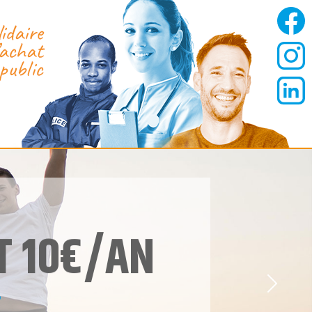
T 10€/AN