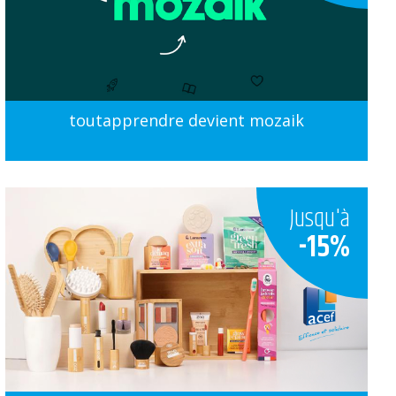
toutapprendre devient mozaik
Jusqu'à
-15%