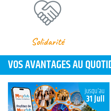
Solidarité
VOS AVANTAGES AU QUOTI
jusqu'au
31 juil