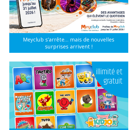
Meyclub s’arrête… mais de nouvelles
surprises arrivent !
illimité et
gratuit